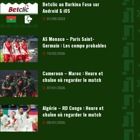
Betclic au Burkina Faso sur
Android & iOS
01/09/2023
AS Monaco – Paris Saint-
Germain : Les compo probables
15/02/2026
Cameroun – Maroc : Heure et
chaîne où regarder le match
07/01/2026
Algérie – RD Congo : Heure et
chaîne où regarder le match
05/01/2026