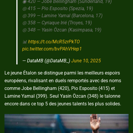
◉ 420 — Jobe Bellingham (Sunderland, 19)
◎ 415 — Pio Esposito (Spezia, 19)
◎ 399 — Lamine Yamal (Barcelona, 17)
◎ 358 — Cyriaque Irié (Troyes, 19)
◎ 348 — Yasin Özcan (Kasimpasa, 19)
📊
https://t.co/McR5zrPkTO
pic.twitter.com/bvPAhVHep1
— DataMB (@DataMB_)
June 10, 2025
Le jeune Étalon se distingue parmi les meilleurs espoirs
européens, rivalisant en duels remportés avec des noms
comme Jobe Bellingham (420), Pio Esposito (415) et
Lamine Yamal (399). Seul Yasin Özcan (348) le talonne
encore dans ce top 5 des jeunes talents les plus solides.