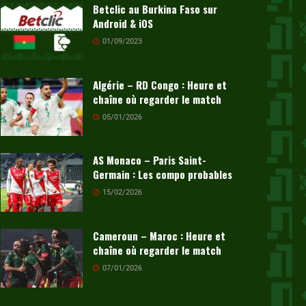
Betclic au Burkina Faso sur
Android & iOS
01/09/2023
Algérie – RD Congo : Heure et
chaîne où regarder le match
05/01/2026
AS Monaco – Paris Saint-
Germain : Les compo probables
15/02/2026
Cameroun – Maroc : Heure et
chaîne où regarder le match
07/01/2026