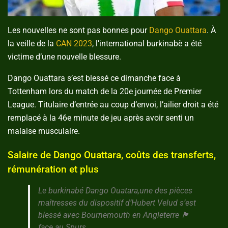
Les nouvelles ne sont pas bonnes pour
Dango Ouattara
. À
la veille de la
CAN 2023
, l’international burkinabè a été
victime d’une nouvelle blessure.
Dango Ouattara s’est blessé ce dimanche face à
Tottenham lors du match de la 20e journée de Premier
League. Titulaire d’entrée au coup d’envoi, l’ailier droit a été
remplacé à la 46e minute de jeu après avoir senti un
malaise musculaire.
Salaire de Dango Ouattara, coûts des transferts,
rémunération et plus
Le burkinabé Dango Ouatara,une des pièces
maîtresses du dispositif d’Hubert Velud s’est
blessé avec Bournemouth en Angleterre 🏴󠁧󠁢󠁥󠁮󠁧󠁿
face au Spurs.