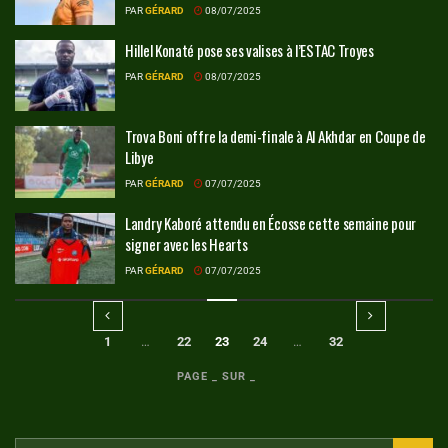
PAR
GÉRARD
08/07/2025
Hillel Konaté pose ses valises à l’ESTAC Troyes
PAR
GÉRARD
08/07/2025
Trova Boni offre la demi-finale à Al Akhdar en Coupe de
Libye
PAR
GÉRARD
07/07/2025
Landry Kaboré attendu en Écosse cette semaine pour
signer avec les Hearts
PAR
GÉRARD
07/07/2025
1
…
22
23
24
…
32
PAGE _ SUR _