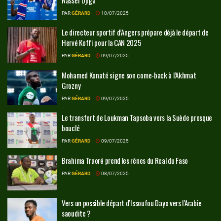
PAR
GÉRARD
10/07/2025
Le directeur sportif d’Angers prépare déjà le départ de
Hervé Koffi pour la CAN 2025
PAR
GÉRARD
09/07/2025
Mohamed Konaté signe son come-back à l’Akhmat
Grozny
PAR
GÉRARD
09/07/2025
Le transfert de Loukman Tapsoba vers la Suède presque
bouclé
PAR
GÉRARD
09/07/2025
Brahima Traoré prend les rênes du Real du Faso
PAR
GÉRARD
08/07/2025
Vers un possible départ d’Issoufou Dayo vers l’Arabie
saoudite ?