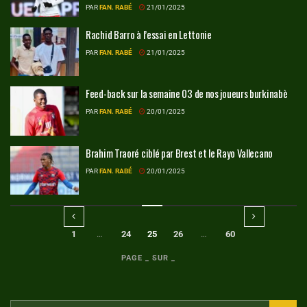
PAR
FAN. RABÉ
21/01/2025
Rachid Barro à l’essai en Lettonie
PAR
FAN. RABÉ
21/01/2025
Feed-back sur la semaine 03 de nos joueurs burkinabè
PAR
FAN. RABÉ
20/01/2025
Brahim Traoré ciblé par Brest et le Rayo Vallecano
PAR
FAN. RABÉ
20/01/2025
1
…
24
25
26
…
60
PAGE _ SUR _