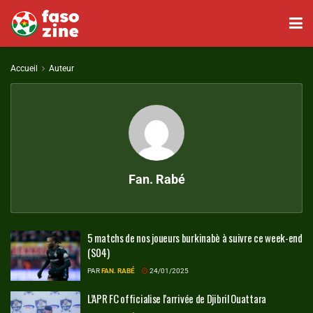
Accueil
Auteur
Fan. Rabé
5 matchs de nos joueurs burkinabè à suivre ce week-end
(S04)
PAR
FAN. RABÉ
24/01/2025
L’APR FC officialise l’arrivée de Djibril Ouattara