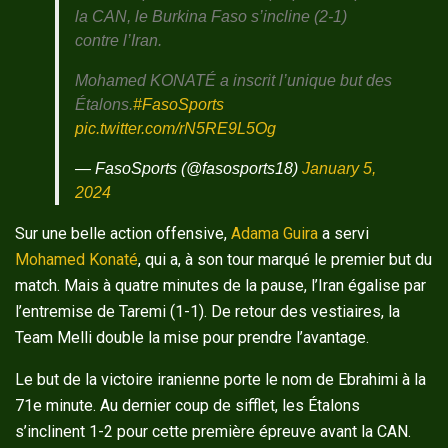
la CAN, le Burkina Faso s’incline (2-1)
contre l’Iran.
Mohamed KONATÉ a inscrit l’unique but des
Étalons.
#FasoSports
pic.twitter.com/rN5RE9L5Og
— FasoSports (@fasosports18)
January 5,
2024
Sur une belle action offensive,
Adama Guira
a servi
Mohamed Konaté
, qui a, à son tour marqué le premier but du
match. Mais à quatre minutes de la pause, l’Iran égalise par
l’entremise de Taremi (1-1). De retour des vestiaires, la
Team Melli double la mise pour prendre l’avantage.
Le but de la victoire iranienne porte le nom de Ebrahimi à la
71e minute. Au dernier coup de sifflet, les Étalons
s’inclinent 1-2 pour cette première épreuve avant la CAN.