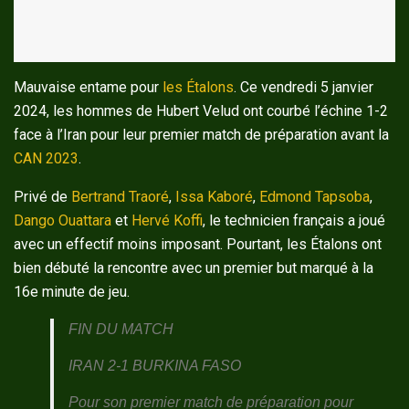
Mauvaise entame pour
les Étalons
. Ce vendredi 5 janvier
2024, les hommes de Hubert Velud ont courbé l’échine 1-2
face à l’Iran pour leur premier match de préparation avant la
CAN 2023
.
Privé de
Bertrand Traoré
,
Issa Kaboré
,
Edmond Tapsoba
,
Dango Ouattara
et
Hervé Koffi
, le technicien français a joué
avec un effectif moins imposant. Pourtant, les Étalons ont
bien débuté la rencontre avec un premier but marqué à la
16e minute de jeu.
FIN DU MATCH
IRAN 2-1 BURKINA FASO
Pour son premier match de préparation pour