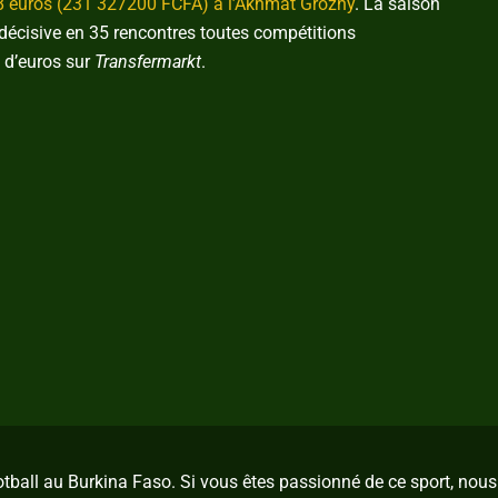
88 euros (231 327200 FCFA) à l’Akhmat Grozny
. La saison
 décisive en 35 rencontres toutes compétitions
s d’euros sur
Transfermarkt
.
ootball au Burkina Faso. Si vous êtes passionné de ce sport, no