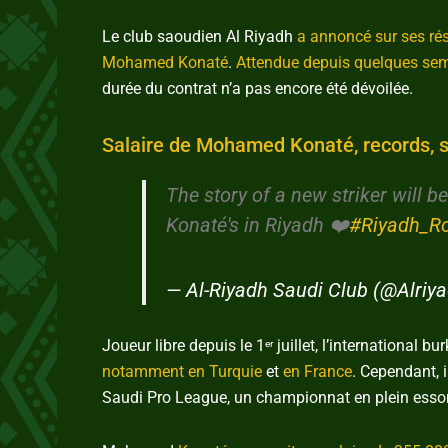
Le club saoudien Al Riyadh
a annoncé sur ses ré
Mohamed Konaté
.
Attendue depuis quelques se
durée du contrat n’a pas encore été dévoilée.
Salaire de Mohamed Konaté, records, st
The story of a new striker will b
Konaté's in Riyadh ❤️
#Riyadh_R
— Al-Riyadh Saudi Club (@Alri
Joueur libre depuis le 1
juillet, l’international bu
er
notamment en Turquie
et
en France
. Cependant, i
Saudi Pro League, un championnat en plein essor