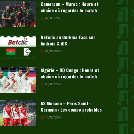
Cameroun – Maroc : Heure et
chaîne où regarder le match
07/01/2026
Betclic au Burkina Faso sur
Android & iOS
01/09/2023
Algérie – RD Congo : Heure et
chaîne où regarder le match
05/01/2026
AS Monaco – Paris Saint-
Germain : Les compo probables
15/02/2026