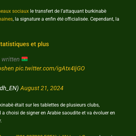
seaux sociaux
le transfert de l’attaquant burkinabè
maines
, la signature a enfin été officialisée. Cependant, la
atistiques et plus
e written
oshen
pic.twitter.com/igAtx4IjGO
yadh_EN)
August 21, 2024
rkinabè était sur les tablettes de plusieurs clubs,
l a choisi de signer en Arabie saoudite et va évoluer en
.