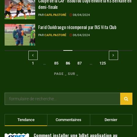
Coupe de la CAF : Issoufou Dayo envoie la RS Berkane en
demi-finale
PAR
CAFIL PASTORÉ
08/04/2024
Farid Ouédraogo récompensé par l’AS Vita Club
PAR
CAFIL PASTORÉ
06/04/2024
1
…
85
86
87
…
125
PAGE _ SUR _
Tendance
Commentaires
Dernier
Comment installer une 1xBet application au