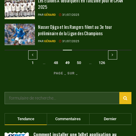
Les Étalons A’ débarquent en Tanzanie pour le CHAN
2025
PAR
GÉRARD
31/07/2025
Nasser Djiga et les Rangers filent au 3e tour
préliminaire de la Ligue des Champions
PAR
GÉRARD
31/07/2025
1
…
48
49
50
…
126
PAGE _ SUR _
Tendance
Commentaires
Dernier
Comment installer une 1xBet application au