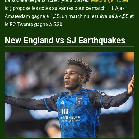
La société de paris 1xbet (vous pouvez
télécharger 1xbet
ici) propose les cotes suivantes pour ce match – L’Ajax
Amsterdam gagne à 1,35, un match nul est évalué à 4,55 et
le FC Twente gagne à 5,20.
New England vs SJ Earthquakes