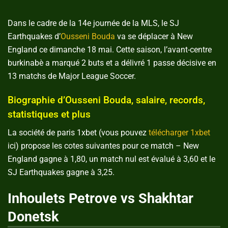
Dans le cadre de la 14e journée de la MLS, le SJ
Earthquakes d’
Ousseni Bouda
va se déplacer à New
England ce dimanche 18 mai. Cette saison, l’avant-centre
burkinabè a marqué 2 buts et a délivré 1 passe décisive en
13 matchs de Major League Soccer.
Biographie d’Ousseni Bouda, salaire, records,
statistiques et plus
La société de paris 1xbet (vous pouvez
télécharger 1xbet
ici) propose les cotes suivantes pour ce match – New
England gagne à 1,80, un match nul est évalué à 3,60 et le
SJ Earthquakes gagne à 3,25.
Inhoulets Petrove vs Shakhtar
Donetsk