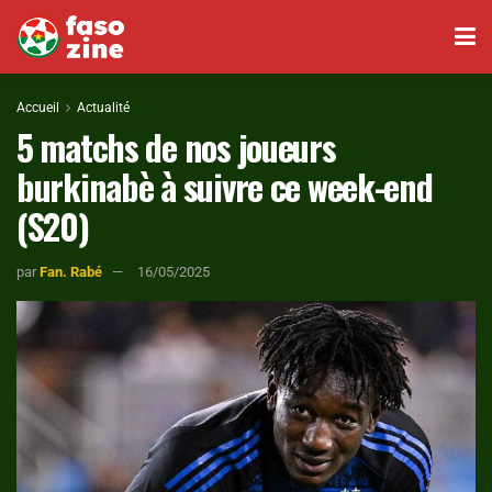
Accueil
Actualité
5 matchs de nos joueurs
burkinabè à suivre ce week-end
(S20)
par
Fan. Rabé
16/05/2025