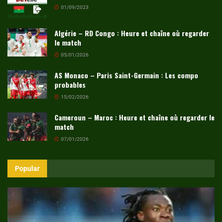
01/09/2023
Algérie – RD Congo : Heure et chaîne où regarder
le match
05/01/2026
AS Monaco – Paris Saint-Germain : Les compo
probables
15/02/2026
Cameroun – Maroc : Heure et chaîne où regarder le
match
07/01/2026
Popular