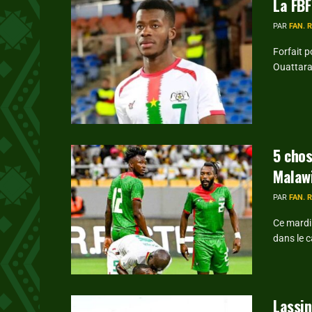
La FBF
PAR
FAN. 
Forfait p
Ouattara 
5 chos
Malaw
PAR
FAN. 
Ce mardi
dans le c
Lassin