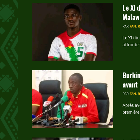
Le XI 
Malawi
PAR
FAN. 
Le XI tit
affronter
Burkin
avant 
PAR
FAN. 
Après avo
première 