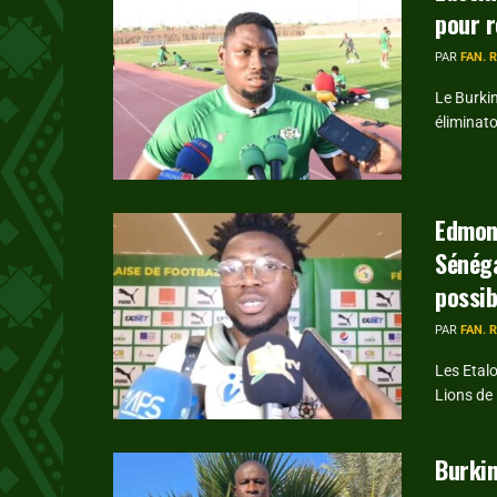
pour r
PAR
FAN. 
Le Burkin
éliminato
Edmond
Sénéga
possib
PAR
FAN. 
Les Etalo
Lions de 
Burkin