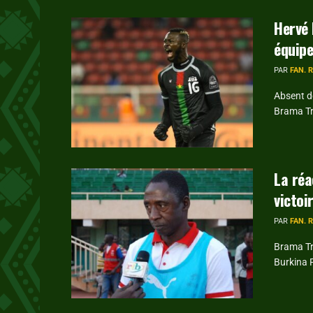
Hervé 
équipe
PAR
FAN. 
Absent de
Brama Tra
La réa
victoi
PAR
FAN. 
Brama Tr
Burkina F