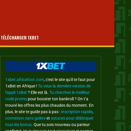
té sur le football au B
TÉLÉCHARGER 1XBET
1xbet.africafoot.com
, c'est le site qu'il te faut pour
1xBet en Afrique !
Tu veux la dernière version de
l'appli 1xBet
? Elle est là.
Tu cherches le meilleur
code promo
pour booster ton bankroll ? On t’a
trouvé les offres les plus chaudes du moment. En
plus, le site te guide pas à pas :
inscription rapide
,
connexion sans galère
et
astuces pour débloquer
tous les bonus
. Que tu sois nouveau ou parieur
confirmé, ici, tu trouves tout pour jouer et gagner