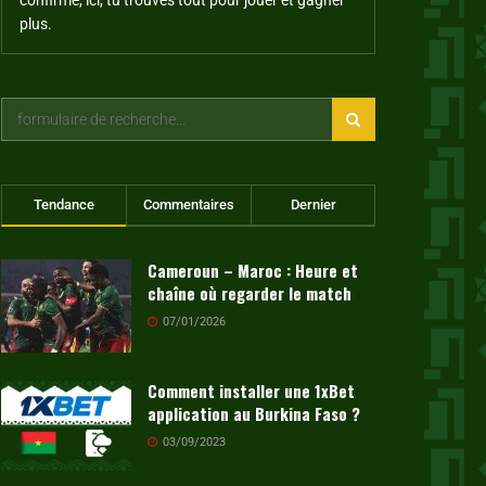
plus.
Tendance
Commentaires
Dernier
Cameroun – Maroc : Heure et
chaîne où regarder le match
07/01/2026
Comment installer une 1xBet
application au Burkina Faso ?
03/09/2023