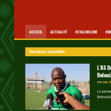
ACCUEIL
ACTUALITÉ
#ETALONSZINE
#M
Dernières actualités
L’AS D
Belou
PAR
FAN. 
Le samed
Belouizd